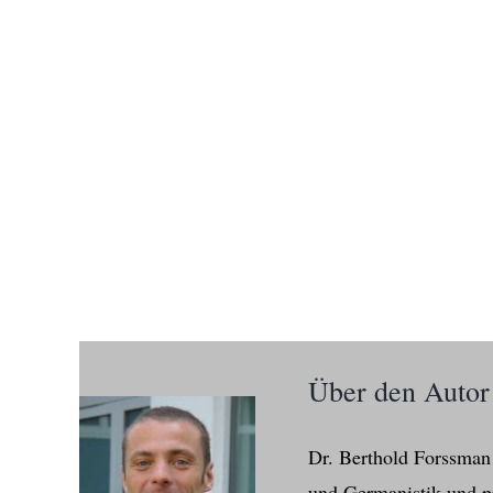
Über den Autor
Dr. Berthold Forssman 
und Germanistik und pr