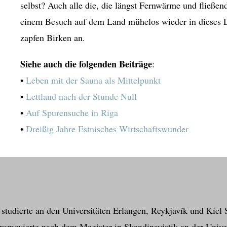
selbst? Auch alle die, die längst Fernwärme und fließ
einem Besuch auf dem Land mühelos wieder in dieses L
zapfen Birken an.
Siehe auch die folgenden Beiträge
:
•
Leben mit der Sauna als Mittelpunkt
•
Lettland nach der Stunde Null
•
Auf Spurensuche in Riga
•
Dreißig Jahre Estnisches Wirtschaftswunder
studierte an den Universitäten Erlangen, Reykjavík und Kiel S
omovierte nach dem Magister in Skandinavistik an der Univer