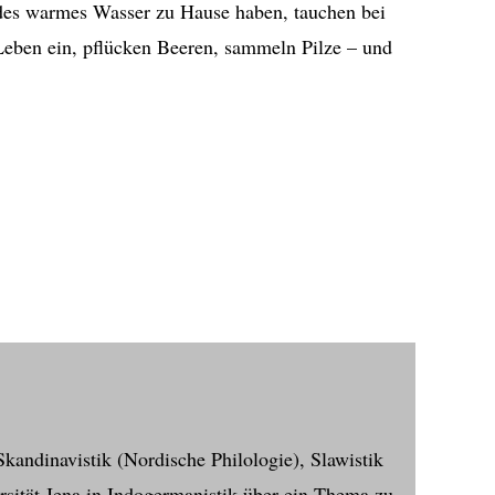
endes warmes Wasser zu Hause haben, tauchen bei
eben ein, pflücken Beeren, sammeln Pilze – und
kandinavistik (Nordische Philologie), Slawistik
sität Jena in Indogermanistik über ein Thema zu